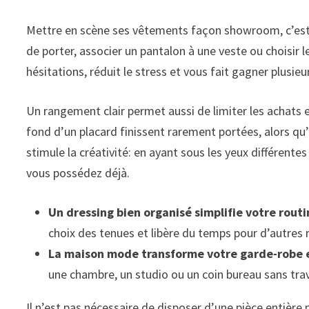
Mettre en scène ses vêtements façon showroom, c’est d’a
de porter, associer un pantalon à une veste ou choisir l
hésitations, réduit le stress et vous fait gagner plusie
Un rangement clair permet aussi de limiter les achats
fond d’un placard finissent rarement portées, alors qu
stimule la créativité: en ayant sous les yeux différente
vous possédez déjà.
Un dressing bien organisé simplifie votre rout
choix des tenues et libère du temps pour d’autres r
La maison mode transforme votre garde-robe 
une chambre, un studio ou un coin bureau sans tra
Il n’est pas nécessaire de disposer d’une pièce entièr