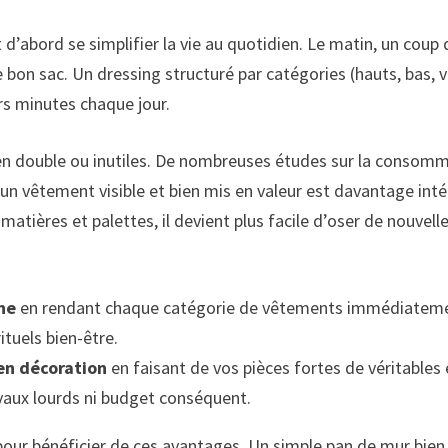
bord se simplifier la vie au quotidien. Le matin, un coup d’œ
e bon sac. Un dressing structuré par catégories (hauts, bas, v
urs minutes chaque jour.
 en double ou inutiles. De nombreuses études sur la consom
’un vêtement visible et bien mis en valeur est davantage int
s matières et palettes, il devient plus facile d’oser de nouve
ine
en rendant chaque catégorie de vêtements immédiatement 
ituels bien-être.
en décoration
en faisant de vos pièces fortes de véritables
vaux lourds ni budget conséquent.
e pour bénéficier de ces avantages. Un simple pan de mur bie