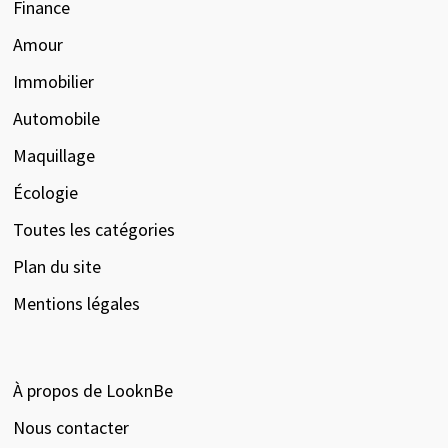
Finance
Amour
Immobilier
Automobile
Maquillage
Écologie
Toutes les catégories
Plan du site
Mentions légales
À propos de LooknBe
Nous contacter