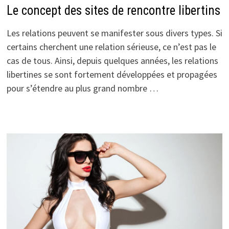
Le concept des sites de rencontre libertins
Les relations peuvent se manifester sous divers types. Si
certains cherchent une relation sérieuse, ce n’est pas le
cas de tous. Ainsi, depuis quelques années, les relations
libertines se sont fortement développées et propagées
pour s’étendre au plus grand nombre …