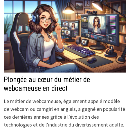
Plongée au cœur du métier de
webcameuse en direct
Le métier de webcameuse, également appelé modèle
de webcam ou camgirl en anglais, a gagné en popularité
ces dernières années grâce à l’évolution des
technologies et de l’industrie du divertissement adulte.