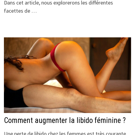
Dans cet article, nous explorerons les différentes
facettes de …
Comment augmenter la libido féminine ?
Une perte de libido chez les femmes est très courante,