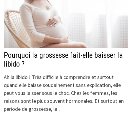
Pourquoi la grossesse fait-elle baisser la
libido ?
Ah la libido ! Très difficile à comprendre et surtout
quand elle baisse soudainement sans explication, elle
peut vous laisser sous le choc. Chez les femmes, les
raisons sont le plus souvent hormonales. Et surtout en
période de grossesse, la …