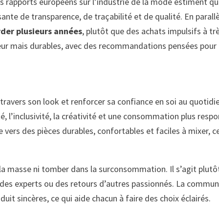
s rapports européens sur l’industrie de la mode estiment q
ante de transparence, de traçabilité et de qualité. En parall
rder plusieurs années
, plutôt que des achats impulsifs à t
ur mais durables, avec des recommandations pensées pour ê
travers son look et renforcer sa confiance en soi au quotidi
, l’inclusivité, la créativité et une consommation plus respo
ers des pièces durables, confortables et faciles à mixer, c
a masse ni tomber dans la surconsommation. Il s’agit plutôt
ls des experts ou des retours d’autres passionnés. La commun
t sincères, ce qui aide chacun à faire des choix éclairés.