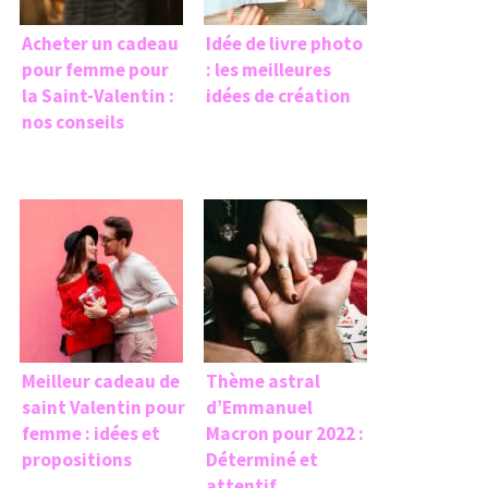
Acheter un cadeau
Idée de livre photo
pour femme pour
: les meilleures
la Saint-Valentin :
idées de création
nos conseils
Meilleur cadeau de
Thème astral
saint Valentin pour
d’Emmanuel
femme : idées et
Macron pour 2022 :
propositions
Déterminé et
attentif