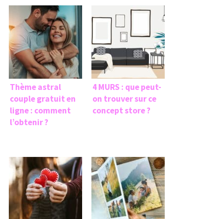
Thème astral
4 MURS : que peut-
couple gratuit en
on trouver sur ce
ligne : comment
concept store ?
l’obtenir ?