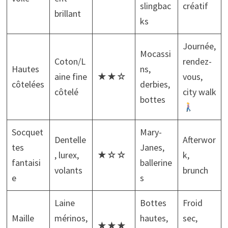
slingbac
créatif
brillant
ks
Journée,
Mocassi
Coton/L
rendez-
Hautes
ns,
aine fine
★★☆
vous,
côtelées
derbies,
côtelé
city walk
bottes
Socquet
Mary-
Dentelle
Afterwor
tes
Janes,
, lurex,
★☆☆
k,
fantaisi
ballerine
volants
brunch
e
s
Laine
Bottes
Froid
Maille
mérinos,
hautes,
sec,
★★★