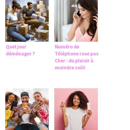
Quel jour
Numéro de
déménager ?
Téléphone rose pas
Cher : du plaisir à
moindre coût