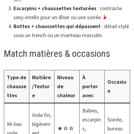
Escarpins + chaussettes texturées
: contraste
sexy-intello pour un dîner ou une soirée
.
Bottes + chaussettes qui dépassent
: détail stylé
sous un trench ou un manteau masculin.
Match matières & occasions
Type de
Matière
Niveau
À
Occasio
chausse
/Textur
de
porter
n
ttes
e
chaleur
avec
Babies,
Voile fin,
escarpin
Soirée,
Mi-bas
légèrem
★☆☆
s,
bureau
voile
ent