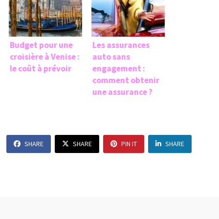
Budget pour une
Les assurances
croisière à Venise :
auto sans
le coût à prévoir
engagement :
comment obtenir
une assurance ?
SHARE
SHARE
PIN IT
SHARE