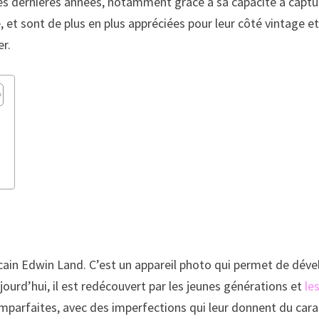
 ces dernières années, notamment grâce à sa capacité à cap
 et sont de plus en plus appréciées pour leur côté vintage et
er.
?
ricain Edwin Land. C’est un appareil photo qui permet de dév
ourd’hui, il est redécouvert par les jeunes générations et
le
 imparfaites, avec des imperfections qui leur donnent du ca