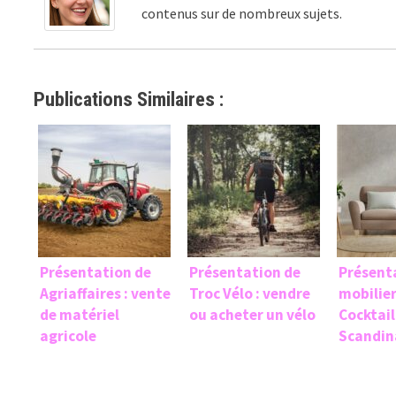
contenus sur de nombreux sujets.
Publications Similaires :
Présentation de
Présentation de
Présent
Agriaffaires : vente
Troc Vélo : vendre
mobilier
de matériel
ou acheter un vélo
Cocktail
agricole
Scandin