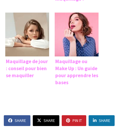
Maquillage de jour
Maquillage ou
: conseil pour bien
Make Up : Un guide
se maquiller
pour apprendre les
bases
SHARE
SHARE
PIN IT
SHARE