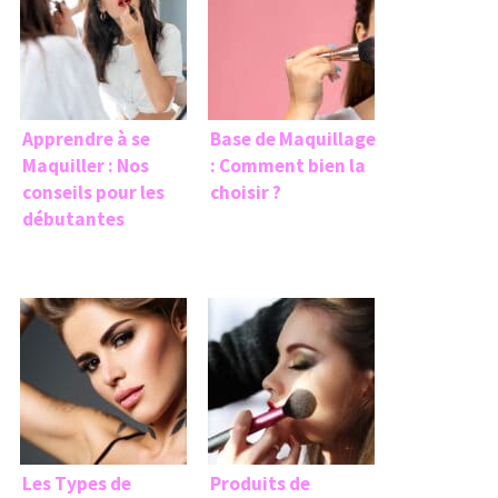
Apprendre à se
Base de Maquillage
Maquiller : Nos
: Comment bien la
conseils pour les
choisir ?
débutantes
Les Types de
Produits de