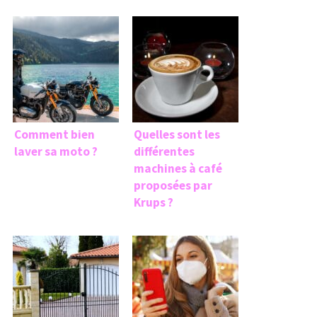
Comment bien
Quelles sont les
laver sa moto ?
différentes
machines à café
proposées par
Krups ?