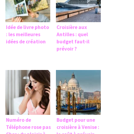
Idée de livre photo
Croisière aux
: les meilleures
Antilles : quel
idées de création
budget faut-il
prévoir ?
Numéro de
Budget pour une
Téléphone rose pas
croisière à Venise :