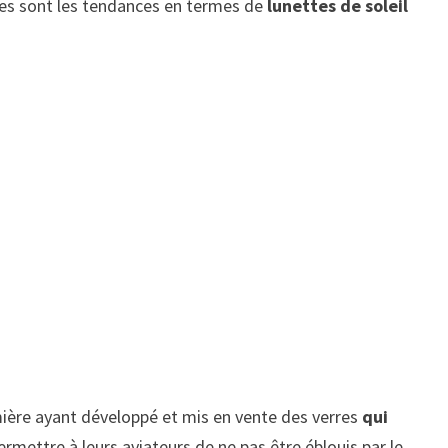
lles sont les tendances en termes de
lunettes de soleil
ière ayant développé et mis en vente des verres
qui
rmettre à leurs aviateurs de ne pas être éblouis par le