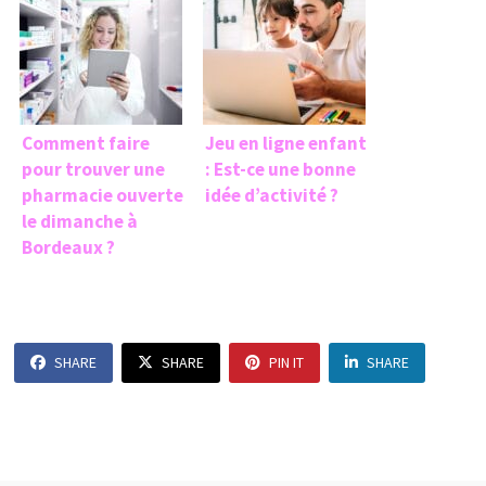
Comment faire
Jeu en ligne enfant
pour trouver une
: Est-ce une bonne
pharmacie ouverte
idée d’activité ?
le dimanche à
Bordeaux ?
SHARE
SHARE
PIN IT
SHARE