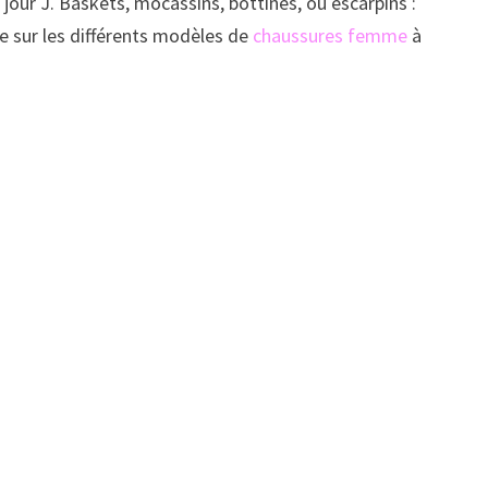
 jour J. Baskets, mocassins, bottines, ou escarpins :
ble sur les différents modèles de
chaussures femme
à