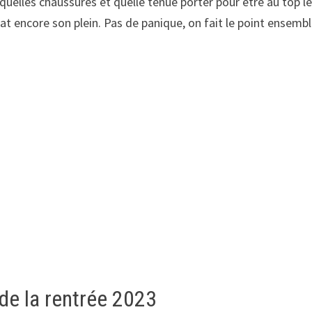
quelles chaussures et quelle tenue porter pour être au top le
té bat encore son plein. Pas de panique, on fait le point ensem
de la rentrée 2023