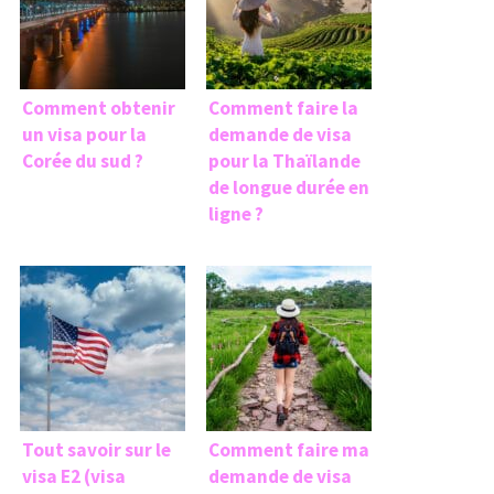
Comment obtenir
Comment faire la
un visa pour la
demande de visa
Corée du sud ?
pour la Thaïlande
de longue durée en
ligne ?
Tout savoir sur le
Comment faire ma
visa E2 (visa
demande de visa