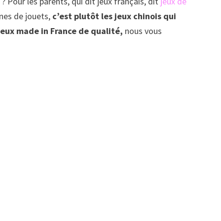
 Pour les parents, qui dit jeux français, dit
jeux de
gnes de jouets,
c’est plutôt les jeux chinois qui
jeux made in France de qualité,
nous vous