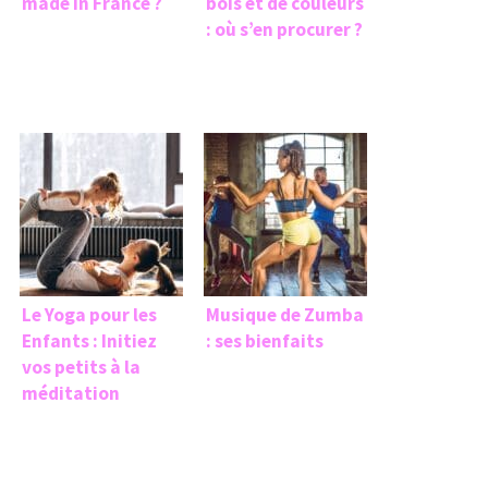
made in France ?
bois et de couleurs
: où s’en procurer ?
Le Yoga pour les
Musique de Zumba
Enfants : Initiez
: ses bienfaits
vos petits à la
méditation