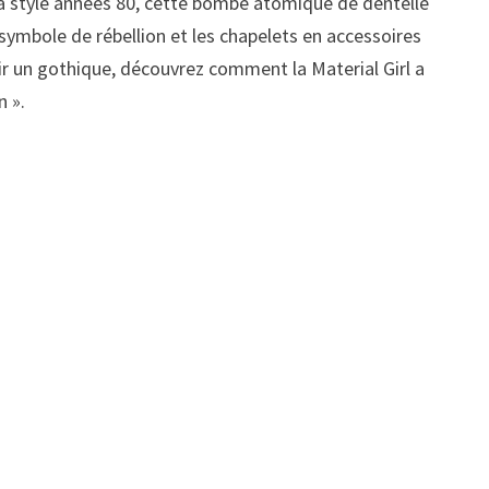
nna style années 80, cette bombe atomique de dentelle
n symbole de rébellion et les chapelets en accessoires
lir un gothique, découvrez comment la Material Girl a
n ».