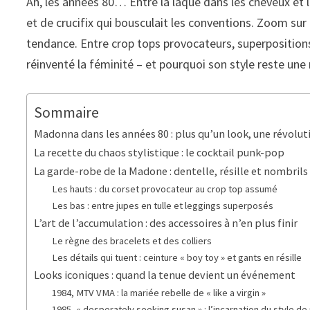
Ah, les années 80… Entre la laque dans les cheveux et 
et de crucifix qui bousculait les conventions. Zoom sur 
tendance. Entre crop tops provocateurs, superpositions
réinventé la féminité – et pourquoi son style reste une 
Sommaire
Madonna dans les années 80 : plus qu’un look, une révolut
La recette du chaos stylistique : le cocktail punk-pop
La garde-robe de la Madone : dentelle, résille et nombrils à
Les hauts : du corset provocateur au crop top assumé
Les bas : entre jupes en tulle et leggings superposés
L’art de l’accumulation : des accessoires à n’en plus finir
Le règne des bracelets et des colliers
Les détails qui tuent : ceinture « boy toy » et gants en résille
Looks iconiques : quand la tenue devient un événement
1984, MTV VMA : la mariée rebelle de « like a virgin »
1985, « desperately seeking susan » : l’incarnation du style de