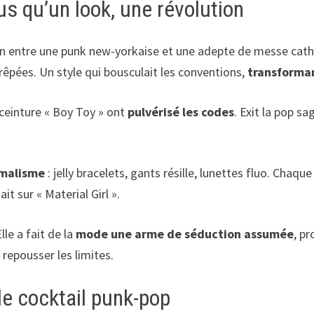
s qu’un look, une révolution
on entre une punk new-yorkaise et une adepte de messe catho
s crêpées. Un style qui bousculait les conventions,
transforman
ceinture « Boy Toy » ont
pulvérisé les codes
. Exit la pop s
imalisme
: jelly bracelets, gants résille, lunettes fluo. Chaq
t sur « Material Girl ».
lle a fait de la
mode une arme de séduction assumée
, p
 repousser les limites.
 le cocktail punk-pop