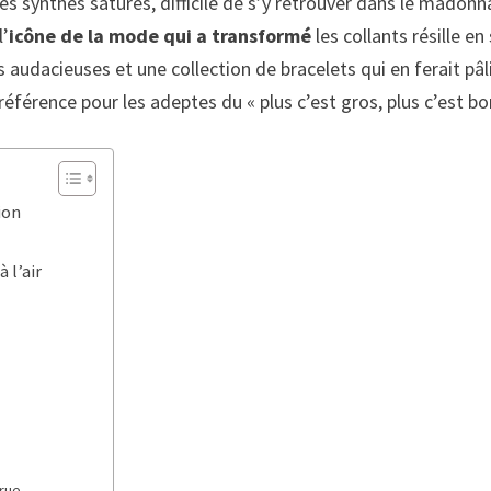
les synthés saturés, difficile de s’y retrouver dans le mado
l’
icône de la mode qui a transformé
les collants résille e
 audacieuses et une collection de bracelets qui en ferait pâ
référence pour les adeptes du « plus c’est gros, plus c’est bo
ion
 l’air
 rue