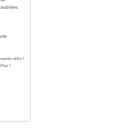
s oubliées
tude
soirée rétro ?
’hui ?