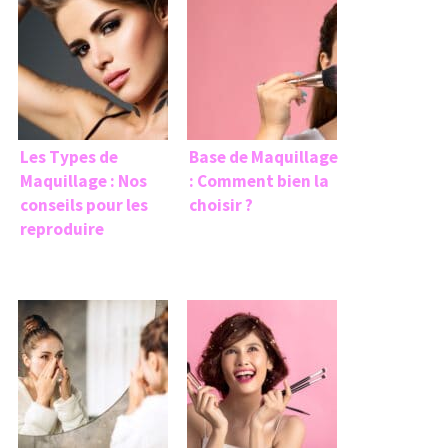
Les Types de
Base de Maquillage
Maquillage : Nos
: Comment bien la
conseils pour les
choisir ?
reproduire