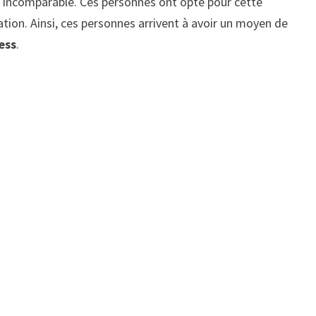
ss incomparable. Ces personnes ont opté pour cette
tion. Ainsi, ces personnes arrivent à avoir un moyen de
ess
.