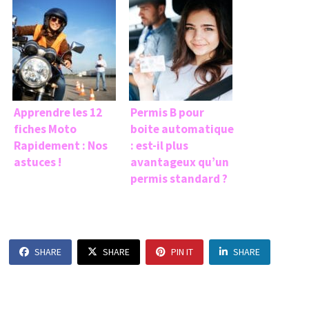
Apprendre les 12
Permis B pour
fiches Moto
boite automatique
Rapidement : Nos
: est-il plus
astuces !
avantageux qu’un
permis standard ?
SHARE
SHARE
PIN IT
SHARE