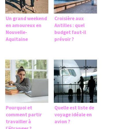
Un grand weekend
Croisière aux
en amoureux en
Antilles : quel
Nouvelle-
budget faut-il
Aquitaine
prévoir ?
Pourquoi et
Quelle est liste de
comment partir
voyage idéale en
travailler à
avion ?
l’étranger ?