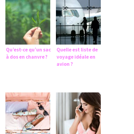
Qu’est-ce qu’un sac
Quelle est liste de
à dos en chanvre ?
voyage idéale en
avion ?