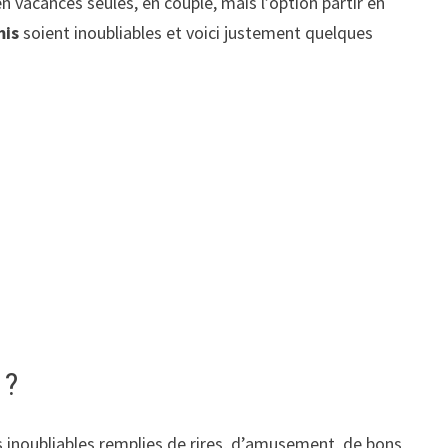
 vacances seules, en couple, mais l’option partir en
mis
soient inoubliables et voici justement quelques
 ?
 inoubliables remplies de rires, d’amusement, de bons