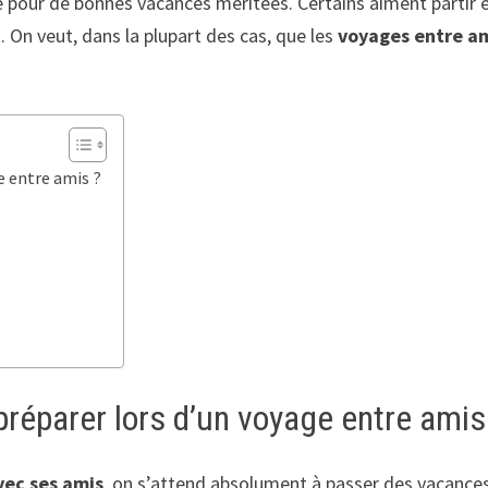
 pour de bonnes vacances méritées. Certains aiment partir en
 On veut, dans la plupart des cas, que les
voyages entre a
e entre amis ?
préparer lors d’un voyage entre amis
vec ses amis
, on s’attend absolument à passer des vacances